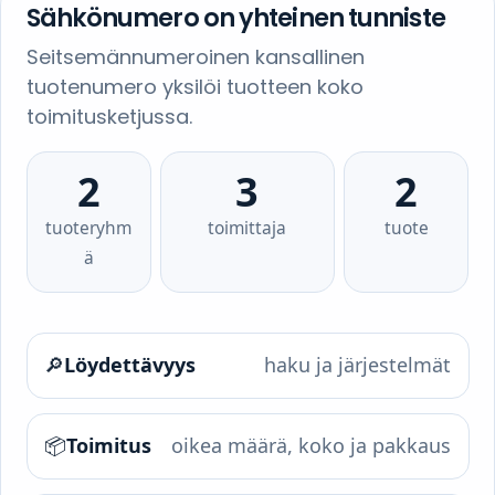
Sähkönumero on yhteinen tunniste
Seitsemännumeroinen kansallinen
tuotenumero yksilöi tuotteen koko
toimitusketjussa.
2
3
2
tuoteryhm
toimittaja
tuote
ä
🔎
Löydettävyys
haku ja järjestelmät
📦
Toimitus
oikea määrä, koko ja pakkaus