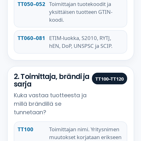
TT050–052
Toimittajan tuotekoodit ja
yksittäisen tuotteen GTIN-
koodi.
TT060–081
ETIM-luokka, S2010, RYTJ,
hEN, DoP, UNSPSC ja SCIP.
2. Toimittaja, brändi ja
TT100–TT120
sarja
Kuka vastaa tuotteesta ja
millä brändillä se
tunnetaan?
TT100
Toimittajan nimi. Yritysnimen
muutokset korjataan erikseen