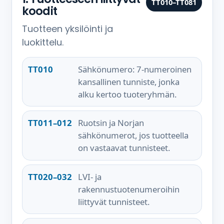
TT010–TT081
koodit
Tuotteen yksilöinti ja
luokittelu.
TT010
Sähkönumero: 7-numeroinen
kansallinen tunniste, jonka
alku kertoo tuoteryhmän.
TT011–012
Ruotsin ja Norjan
sähkönumerot, jos tuotteella
on vastaavat tunnisteet.
TT020–032
LVI- ja
rakennustuotenumeroihin
liittyvät tunnisteet.