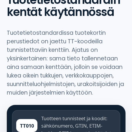
kentät käytännössä
Tuotetietostandardissa tuotekortin
perustiedot on jaettu TT-koodeilla
tunnistettaviin kenttiin. Ajatus on
yksinkertainen: sama tieto tallennetaan
aina samaan kenttään, jolloin se voidaan
lukea oikein tukkujen, verkkokauppojen,
suunnitteluohjelmistojen, urakoitsijoiden ja
muiden järjestelmien käyttöön.
Tuotteen tunnisteet ja koodit:
TT010
sähkönumero, GTIN, ETIM-