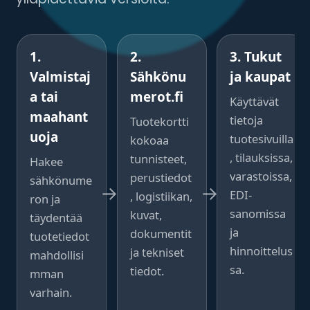
1.
2.
3. Tukut
Valmistaj
Sähkönu
ja kaupat
a tai
merot.fi
Käyttävät
maahant
tietoja
Tuotekortti
uoja
tuotesivuilla
kokoaa
, tilauksissa,
tunnisteet,
Hakee
varastoissa,
perustiedot
sähkönume
EDI-
, logistiikan,
ron ja
sanomissa
kuvat,
täydentää
ja
dokumentit
tuotetiedot
hinnoittelus
ja tekniset
mahdollisi
sa.
tiedot.
mman
varhain.