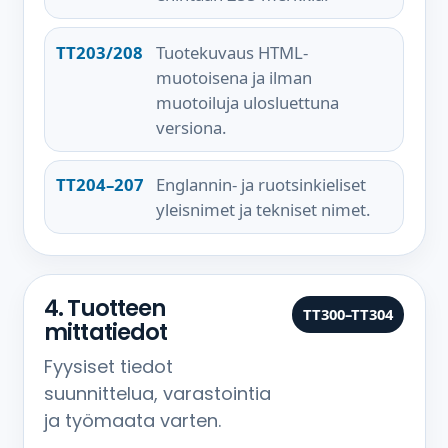
TT203/208
Tuotekuvaus HTML-
muotoisena ja ilman
muotoiluja ulosluettuna
versiona.
TT204–207
Englannin- ja ruotsinkieliset
yleisnimet ja tekniset nimet.
4. Tuotteen
TT300–TT304
mittatiedot
Fyysiset tiedot
suunnittelua, varastointia
ja työmaata varten.