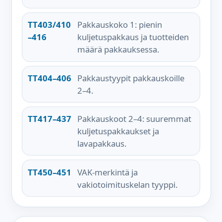
TT403/410
Pakkauskoko 1: pienin
–416
kuljetuspakkaus ja tuotteiden
määrä pakkauksessa.
TT404–406
Pakkaustyypit pakkauskoille
2–4.
TT417–437
Pakkauskoot 2–4: suuremmat
kuljetuspakkaukset ja
lavapakkaus.
TT450–451
VAK-merkintä ja
vakiotoimituskelan tyyppi.