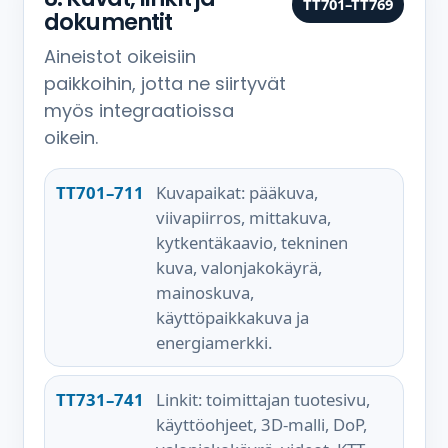
TT701–TT769
dokumentit
Aineistot oikeisiin
paikkoihin, jotta ne siirtyvät
myös integraatioissa
oikein.
TT701–711
Kuvapaikat: pääkuva,
viivapiirros, mittakuva,
kytkentäkaavio, tekninen
kuva, valonjakokäyrä,
mainoskuva,
käyttöpaikkakuva ja
energiamerkki.
TT731–741
Linkit: toimittajan tuotesivu,
käyttöohjeet, 3D-malli, DoP,