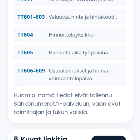
TT601–603
Valuutta, hinta ja hintakoodi.
TT604
Hinnoitteluyksikkö.
TT605
Hankinta-aika työpäivinä.
TT606–609
Ostoalennukset ja hinnan
voimaantulopäivä.
Huomio: nämä tiedot eivät tallennu
Sähkönumerot.fi-palveluun, vaan ovat
toimittajan ja tukun välisiä.
8. Kuvat, linkit ja