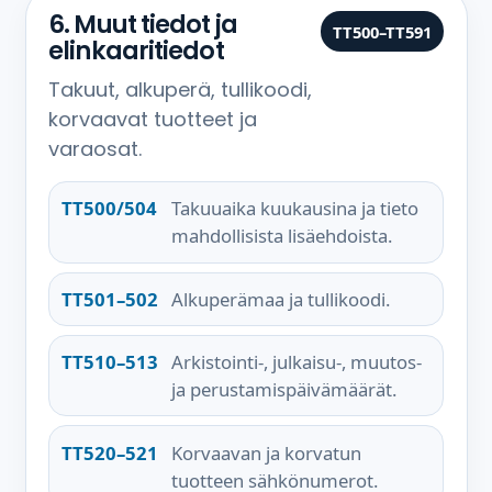
6. Muut tiedot ja
TT500–TT591
elinkaaritiedot
Takuut, alkuperä, tullikoodi,
korvaavat tuotteet ja
varaosat.
TT500/504
Takuuaika kuukausina ja tieto
mahdollisista lisäehdoista.
TT501–502
Alkuperämaa ja tullikoodi.
TT510–513
Arkistointi-, julkaisu-, muutos-
ja perustamispäivämäärät.
TT520–521
Korvaavan ja korvatun
tuotteen sähkönumerot.