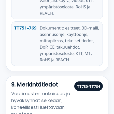
valonjakokäyrä, videot, KTT,
ympäristöseloste, RoHS ja
REACH.
TT751–769
Dokumentit: esitteet, 3D-malli,
asennusohje, käyttöohje,
mittapiirros, tekniset tiedot,
DoP, CE, takuuehdot,
ympäristöseloste, KTT, M1,
RoHS ja REACH.
9. Merkintätiedot
TT780–TT784
Vaatimustenmukaisuus ja
hyväksynnät selkeään,
koneellisesti luettavaan