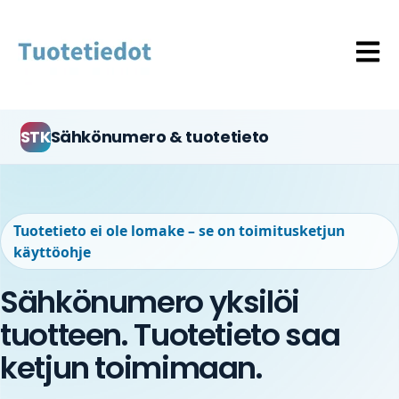
Open 
STK
Sähkönumero & tuotetieto
Tuotetieto ei ole lomake – se on toimitusketjun
käyttöohje
Sähkönumero yksilöi
tuotteen. Tuotetieto saa
ketjun toimimaan.