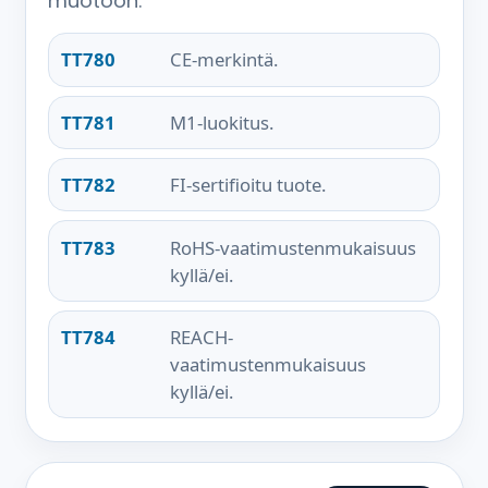
muotoon.
TT780
CE-merkintä.
TT781
M1-luokitus.
TT782
FI-sertifioitu tuote.
TT783
RoHS-vaatimustenmukaisuus
kyllä/ei.
TT784
REACH-
vaatimustenmukaisuus
kyllä/ei.