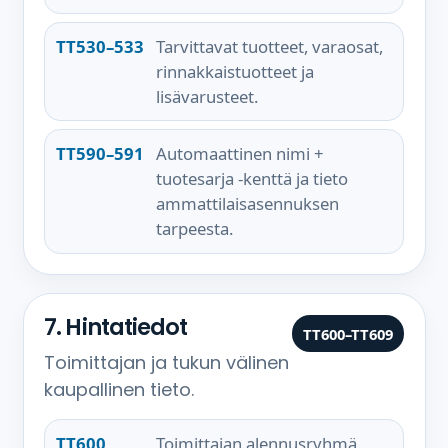
TT530–533
Tarvittavat tuotteet, varaosat,
rinnakkaistuotteet ja
lisävarusteet.
TT590–591
Automaattinen nimi +
tuotesarja -kenttä ja tieto
ammattilaisasennuksen
tarpeesta.
7. Hintatiedot
TT600–TT609
Toimittajan ja tukun välinen
kaupallinen tieto.
TT600
Toimittajan alennusryhmä.