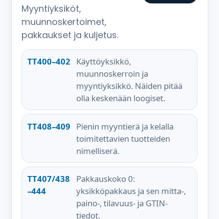
Myyntiyksiköt,
muunnoskertoimet,
pakkaukset ja kuljetus.
TT400–402
Käyttöyksikkö,
muunnoskerroin ja
myyntiyksikkö. Näiden pitää
olla keskenään loogiset.
TT408–409
Pienin myyntierä ja kelalla
toimitettavien tuotteiden
nimelliserä.
TT407/438
Pakkauskoko 0:
–444
yksikköpakkaus ja sen mitta-,
paino-, tilavuus- ja GTIN-
tiedot.