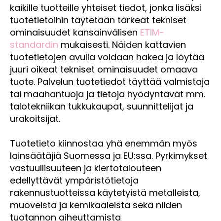
kaikille tuotteille yhteiset tiedot, jonka lisäksi
tuotetietoihin täytetään tärkeät tekniset
ominaisuudet kansainvälisen
ETIM-
standardin
mukaisesti. Näiden kattavien
tuotetietojen avulla voidaan hakea ja löytää
juuri oikeat tekniset ominaisuudet omaava
tuote. Palvelun tuotetiedot täyttää valmistaja
tai maahantuoja ja tietoja hyödyntävät mm.
talotekniikan tukkukaupat, suunnittelijat ja
urakoitsijat.
Tuotetieto kiinnostaa yhä enemmän myös
lainsäätäjiä Suomessa ja EU:ssa. Pyrkimykset
vastuullisuuteen ja kiertotalouteen
edellyttävät ympäristötietoja
rakennustuotteissa käytetyistä metalleista,
muoveista ja kemikaaleista sekä niiden
tuotannon aiheuttamista