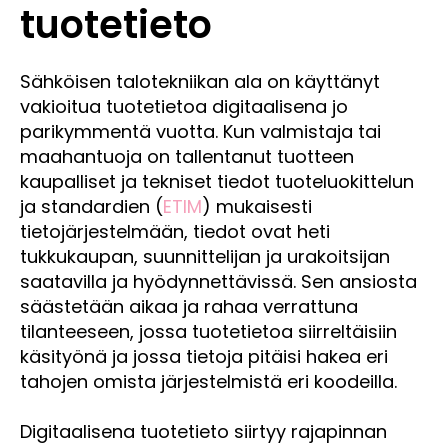
tuotetieto
Sähköisen talotekniikan ala on käyttänyt
vakioitua tuotetietoa digitaalisena jo
parikymmentä vuotta. Kun valmistaja tai
maahantuoja on tallentanut tuotteen
kaupalliset ja tekniset tiedot tuoteluokittelun
ja standardien (
ETIM
) mukaisesti
tietojärjestelmään, tiedot ovat heti
tukkukaupan, suunnittelijan ja urakoitsijan
saatavilla ja hyödynnettävissä. Sen ansiosta
säästetään aikaa ja rahaa verrattuna
tilanteeseen, jossa tuotetietoa siirreltäisiin
käsityönä ja jossa tietoja pitäisi hakea eri
tahojen omista järjestelmistä eri koodeilla.
Digitaalisena tuotetieto siirtyy rajapinnan