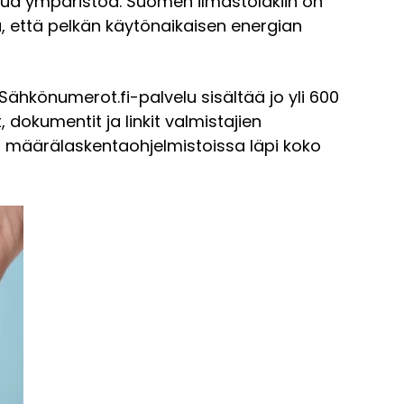
ttua ympäristöä. Suomen ilmastolakiin on
a, että pelkän käytönaikaisen energian
ähkönumerot.fi-palvelu sisältää jo yli 600
 dokumentit ja linkit valmistajien
a määrälaskentaohjelmistoissa läpi koko