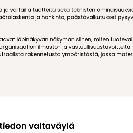
ja vertailla tuotteita sekä teknisten ominaisuuksien
rälaskenta ja hankinta, päästövaikutukset pysyv
aavat läpinäkyvän näkymän siihen, miten tuoteval
organisaation ilmasto- ja vastuullisuustavoitteita
neutraalista rakennetusta ympäristöstä, jossa mate
tiedon valtaväylä