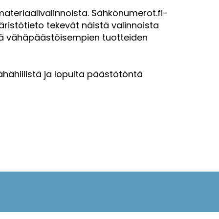
ateriaalivalinnoista. Sähkönumerot.fi-
istötieto tekevät näistä valinnoista
sekä vähäpäästöisempien tuotteiden
hähiilistä ja lopulta päästötöntä