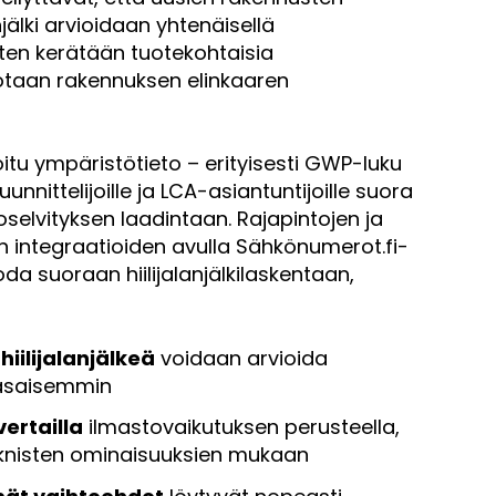
denjälki arvioidaan yhtenäisellä
ten kerätään tuotekohtaisia
ootaan rakennuksen elinkaaren
.
itu ympäristötieto – erityisesti GWP-luku
nnittelijoille ja LCA-asiantuntijoille suora
selvityksen laadintaan. Rajapintojen ja
n integraatioiden avulla Sähkönumerot.fi-
da suoraan hiilijalanjälkilaskentaan,
iilijalanjälkeä
voidaan arvioida
tasaisemmin
vertailla
ilmastovaikutuksen perusteella,
teknisten ominaisuuksien mukaan