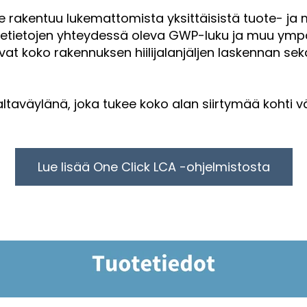
 rakentuu lukemattomista yksittäisistä tuote- ja m
tetietojen yhteydessä oleva GWP-luku ja muu ympär
tavat koko rakennuksen hiilijalanjäljen laskennan 
ltaväylänä, joka tukee koko alan siirtymää kohti vä
Lue lisää One Click LCA -ohjelmistosta