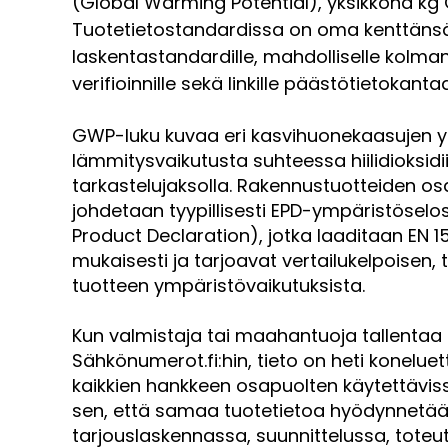
(Global Warming Potential), yksikkönä kg 
Tuotetietostandardissa on oma kenttänsä tä
laskentastandardille, mahdolliselle kolm
verifioinnille sekä linkille päästötietokant
GWP-luku kuvaa eri kasvihuonekaasujen y
lämmitysvaikutusta suhteessa hiilidioksidiin
tarkastelujaksolla. Rakennustuotteiden o
johdetaan tyypillisesti EPD-ympäristöselo
Product Declaration), jotka laaditaan EN 
mukaisesti ja tarjoavat vertailukelpoisen
tuotteen ympäristövaikutuksista.
Kun valmistaja tai maahantuoja tallenta
Sähkönumerot.fi:hin, tieto on heti konel
kaikkien hankkeen osapuolten käytettävi
sen, että samaa tuotetietoa hyödynnetä
tarjouslaskennassa, suunnittelussa, toteu