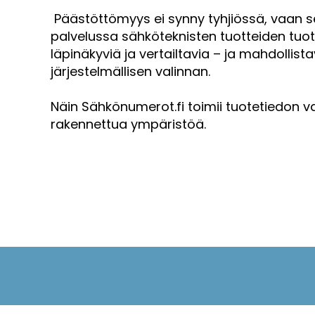
Päästöttömyys ei synny tyhjiössä, vaan se
palvelussa sähköteknisten tuotteiden tuo
läpinäkyviä ja vertailtavia – ja mahdollis
järjestelmällisen valinnan.
Näin Sähkönumerot.fi toimii tuotetiedon va
rakennettua ympäristöä.