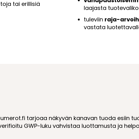
vähäpäästöisemm
ja tai erillisiä
laajasta tuotevalik
tuleviin
raja-arvoihi
vastata luotettaval
merot.fi tarjoaa näkyvän kanavan tuoda esiin tuott
verifioitu GWP-luku vahvistaa luottamusta ja helpo