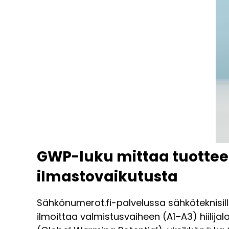
GWP-luku mittaa tuotte
ilmastovaikutusta
Sähkönumerot.fi-palvelussa sähköteknisill
ilmoittaa valmistusvaiheen (A1–A3) hiilija