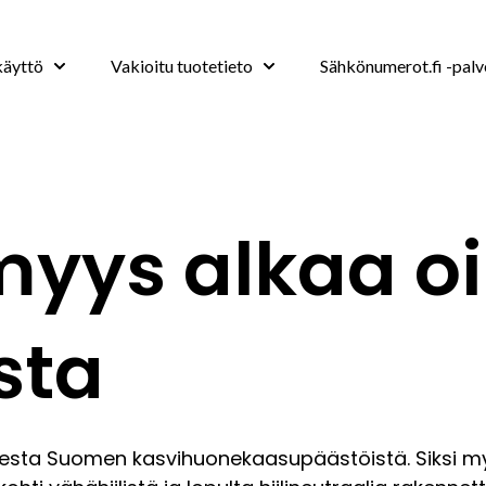
käyttö
Vakioitu tuotetieto
Sähkönumerot.fi -palv
Show submenu for Hyödyt ja käyttö
Show submenu for Vakio
myys alkaa o
sta
esta Suomen kasvihuonekaasupäästöistä. Siksi my