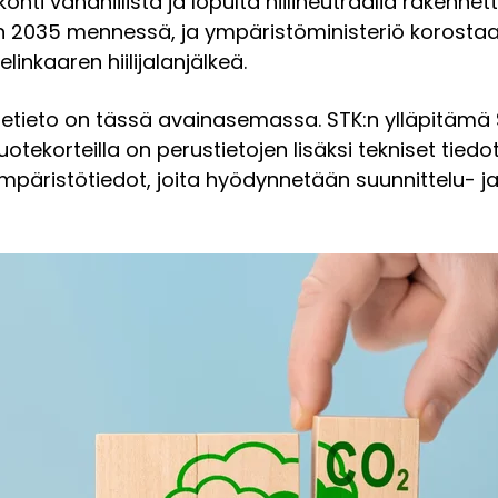
ti vähähiilistä ja lopulta hiilineutraalia rakenne
teen 2035 mennessä, ja ympäristöministeriö korosta
inkaaren hiilijalanjälkeä.
tetieto on tässä avainasemassa. STK:n ylläpitämä S
tekorteilla on perustietojen lisäksi tekniset tiedot,
päristötiedot, joita hyödynnetään suunnittelu- j