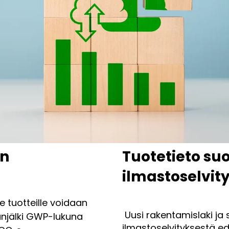
en
Tuotetieto s
ilmastoselvit
e tuotteille voidaan
Uusi rakentamislaki ja
lanjälki GWP-lukuna
ilmastoselvityksestä ed