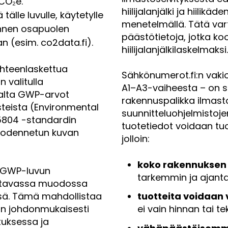
CO₂e.
hiilijalanjälki ja hiilikä
lle luvulle, käytetylle
menetelmällä. Tätä var
annen osapuolen
päästötietoja, jotka k
aan (esim. co2data.fi).
hiilijalanjälkilaskelmaksi
hteenlaskettua
Sähkönumerot.fi:n vakio
 valitulla
A1–A3-vaiheesta – on suu
salta GWP-arvot
rakennuspalikka ilmasto
steista (Environmental
suunnitteluohjelmistoje
15804 -standardin
tuotetiedot voidaan tuo
, todennetun kuvan
jolloin:
koko rakennuksen h
a GWP-luvun
tarkemmin ja ajan
uettavassa muodossa
ssä. Tämä mahdollistaa
tuotteita voidaan 
än johdonmukaisesti
ei vain hinnan tai 
tuksessa ja