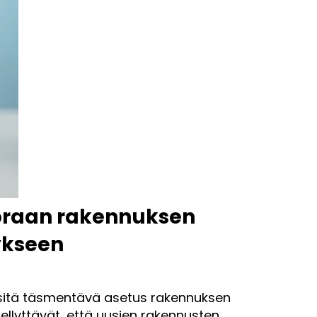
uoraan rakennuksen
ykseen
 sitä täsmentävä asetus rakennuksen
ellyttävät, että uusien rakennusten