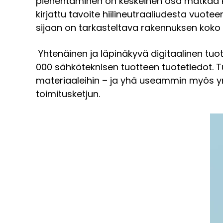
pienentäminen on keskeinen osa matkaa koh
kirjattu tavoite hiilineutraaliudesta vuo
sijaan on tarkasteltava rakennuksen koko el
Yhtenäinen ja läpinäkyvä digitaalinen tuo
000 sähköteknisen tuotteen tuotetiedot. Tuo
materiaaleihin – ja yhä useammin myös ym
toimitusketjun.