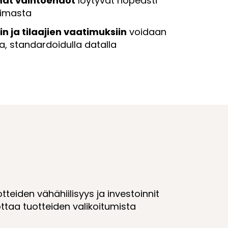
ät vaihtoehdot
löytyvät nopeasti
oimasta
n ja tilaajien vaatimuksiin
voidaan
la, standardoidulla datalla
eiden vähähiilisyys ja investoinnit
ttaa tuotteiden valikoitumista